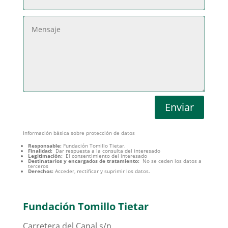
Enviar
Información básica sobre protección de datos
Responsable:
Fundación Tomillo Tietar.
Finalidad:
Dar respuesta a la consulta del interesado
Legitimación:
El consentimiento del interesado
Destinatarios y encargados de tratamiento:
No se ceden los datos a
terceros
Derechos:
Acceder, rectificar y suprimir los datos.
Fundación Tomillo Tietar
Carretera del Canal s/n